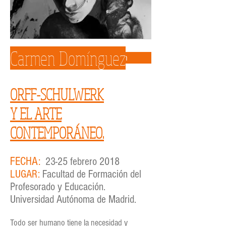
Carmen Domínguez
Más información e inscripción
ORFF-SCHULWERK
Y EL ARTE
CONTEMPORÁNEO.
FECHA:
23-25 febrero 2018
LUGAR:
Facultad de Formación del
Profesorado y Educación.
Universidad Autónoma de Madrid.
Todo ser humano tiene la necesidad y