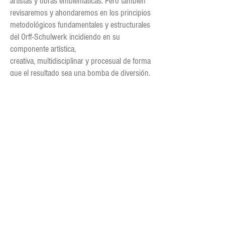
artistas y obras emblemáticas.
Pero también
revisaremos y ahondaremos en los principios
metodológicos fundamentales y
estructurales
del Orff-Schulwerk incidiendo en su
componente artística,
creativa,
multidisciplinar y procesual de forma
que el resultado sea una bomba de diversión,
juego,
creación, aprendizaje,
autoconocimiento y satisfacción. ¡Abierto a
niños de 0 a 99 años!!!