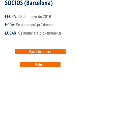
SOCIOS (Barcelona)
FECHA:
30 de marzo de 2019
HORA:
Se anunciará próximamente
LUGAR:
Se anunciará próximamente
Más información
Material
Más información
Orff
España
Asociación
Música y Danza en la Educación