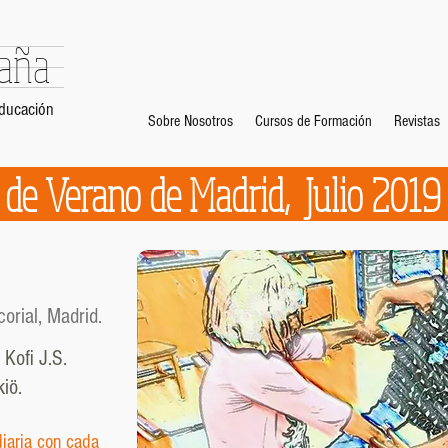
paña
Educación
Sobre Nosotros
Cursos de Formación
Revistas
ional de Verano de Madri
orial, Madrid.
,
Kofi J.S.
iö.
diaria con cada