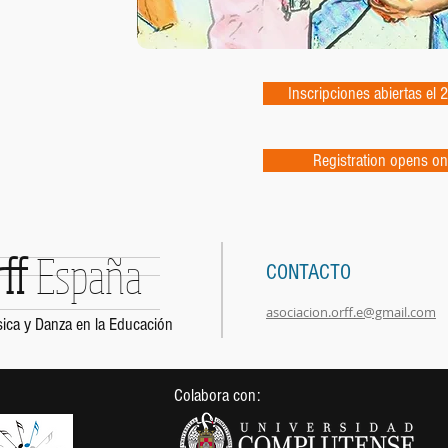
Inscripciones abiertas el 
Registration opens on
rff
España
CONTACTO
asociacion.orff.e@gmail.com
ica y Danza en la Educación
Colabora con: